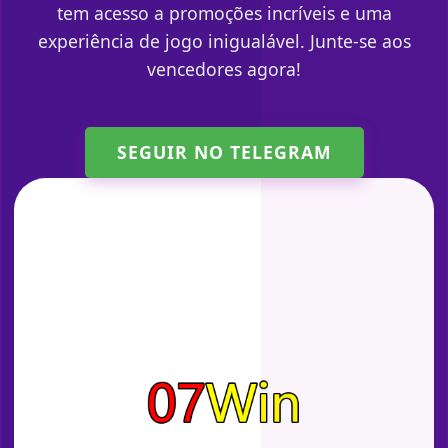
tem acesso a promoções incríveis e uma
experiência de jogo inigualável. Junte-se aos
vencedores agora!
SEGUIR NO TELEGRAM