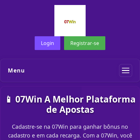
Login
Registrar-se
Menu
📱 07Win A Melhor Plataforma
de Apostas
Cadastre-se na 07Win para ganhar bônus no
cadastro e em cada recarga. Com a 07Win, você