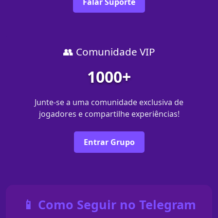
Falar Suporte
👥 Comunidade VIP
1000+
Junte-se a uma comunidade exclusiva de
jogadores e compartilhe experiências!
Entrar Grupo
📱 Como Seguir no Telegram