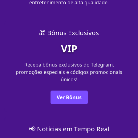
entretenimento de alta qualidade.
🎁 Bônus Exclusivos
VIP
Receba bônus exclusivos do Telegram,
promoções especiais e códigos promocionais
únicos!
Ver Bônus
📢 Notícias em Tempo Real