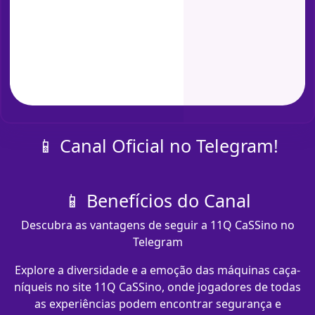
📱 Canal Oficial no Telegram!
📱 Benefícios do Canal
Descubra as vantagens de seguir a 11Q CaSSino no
Telegram
Explore a diversidade e a emoção das máquinas caça-
níqueis no site 11Q CaSSino, onde jogadores de todas
as experiências podem encontrar segurança e