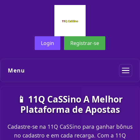
Login
Registrar-se
Menu
📱 11Q CaSSino A Melhor
Plataforma de Apostas
Cadastre-se na 11Q CaSSino para ganhar bônus
no cadastro e em cada recarga. Com a 11Q