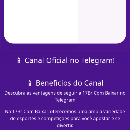
📱 Canal Oficial no Telegram!
📱 Benefícios do Canal
Descubra as vantagens de seguir a 17Br Com Baixar no
Telegram
Na 17Br Com Baixar, oferecemos uma ampla variedade
de esportes e competições para você apostar e se
divertir.