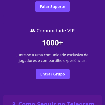
Falar Suporte
👥 Comunidade VIP
1000+
Junte-se a uma comunidade exclusiva de
jogadores e compartilhe experiências!
Entrar Grupo
📱 Como Seguir no Telegram