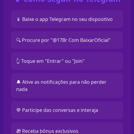
📱 Baixe o app Telegram no seu dispositivo
🔍 Procure por "@17Br Com BaixarOficial"
👆 Toque em "Entrar" ou "Join"
🔔 Ative as notificações para não perder
nada
💬 Participe das conversas e interaja
🎁 Receba bônus exclusivos