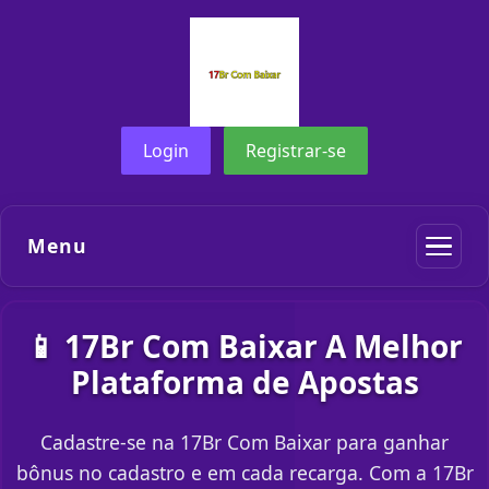
Login
Registrar-se
Menu
📱 17Br Com Baixar A Melhor
Plataforma de Apostas
Cadastre-se na 17Br Com Baixar para ganhar
bônus no cadastro e em cada recarga. Com a 17Br