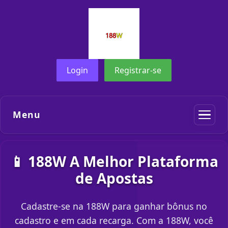
Login
Registrar-se
Menu
📱 188W A Melhor Plataforma
de Apostas
Cadastre-se na 188W para ganhar bônus no
cadastro e em cada recarga. Com a 188W, você