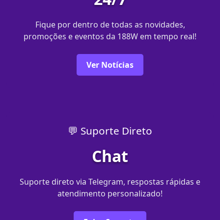
Fique por dentro de todas as novidades,
promoções e eventos da 188W em tempo real!
Ver Notícias
💬 Suporte Direto
Chat
Suporte direto via Telegram, respostas rápidas e
atendimento personalizado!