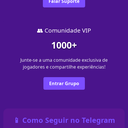
Falar Suporte
👥 Comunidade VIP
1000+
Junte-se a uma comunidade exclusiva de
jogadores e compartilhe experiências!
Entrar Grupo
📱 Como Seguir no Telegram