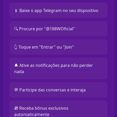
📱 Baixe o app Telegram no seu dispositivo
🔍 Procure por "@188WOficial"
👆 Toque em "Entrar" ou "Join"
🔔 Ative as notificações para não perder
nada
💬 Participe das conversas e interaja
🎁 Receba bônus exclusivos
automaticamente