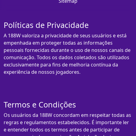
Sitemap
Políticas de Privacidade
A 188W valoriza a privacidade de seus usuários e está
empenhada em proteger todas as informações
pessoais fornecidas durante o uso de nossos canais de
comunicação. Todos os dados coletados são utilizados
exclusivamente para fins de melhoria contínua da
experiência de nossos jogadores.
Termos e Condições
Os usuários da 188W concordam em respeitar todas as
regras e regulamentos estabelecidos. É importante ler
e entender todos os termos antes de participar de