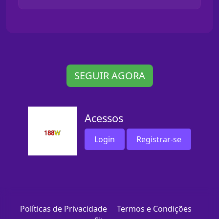
SEGUIR AGORA
Acessos
Login
Registrar-se
Políticas de Privacidade
Termos e Condições