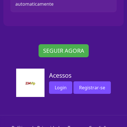
automaticamente
SEGUIR AGORA
Acessos
Login
Registrar-se