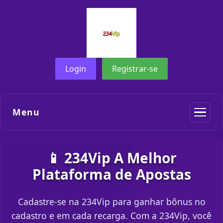
Login
Registrar-se
Menu
📱 234Vip A Melhor
Plataforma de Apostas
Cadastre-se na 234Vip para ganhar bônus no
cadastro e em cada recarga. Com a 234Vip, você