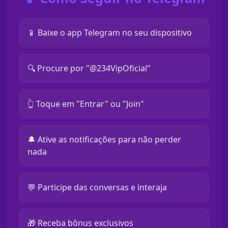
📱 Baixe o app Telegram no seu dispositivo
🔍 Procure por "@234VipOficial"
👆 Toque em "Entrar" ou "Join"
🔔 Ative as notificações para não perder
nada
💬 Participe das conversas e interaja
🎁 Receba bônus exclusivos