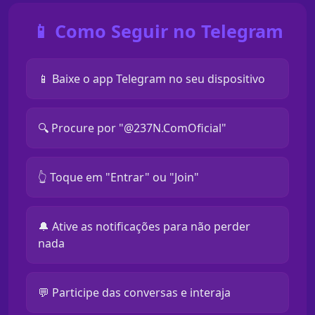
📱 Como Seguir no Telegram
📱 Baixe o app Telegram no seu dispositivo
🔍 Procure por "@237N.ComOficial"
👆 Toque em "Entrar" ou "Join"
🔔 Ative as notificações para não perder
nada
💬 Participe das conversas e interaja