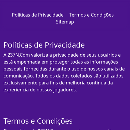
Políticas de Privacidade
Termos e Condições
Sitemap
Políticas de Privacidade
A 237N.Com valoriza a privacidade de seus usuários e
está empenhada em proteger todas as informações
pessoais fornecidas durante o uso de nossos canais de
comunicação. Todos os dados coletados são utilizados
exclusivamente para fins de melhoria contínua da
experiência de nossos jogadores.
Termos e Condições