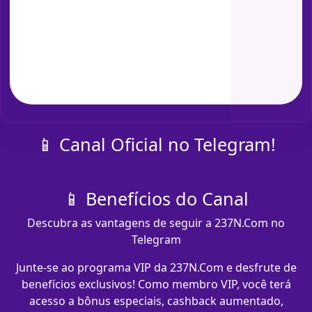
📱 Canal Oficial no Telegram!
📱 Benefícios do Canal
Descubra as vantagens de seguir a 237N.Com no
Telegram
Junte-se ao programa VIP da 237N.Com e desfrute de
benefícios exclusivos! Como membro VIP, você terá
acesso a bônus especiais, cashback aumentado,