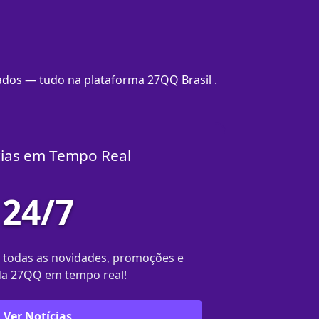
ados — tudo na plataforma 27QQ Brasil .
cias em Tempo Real
24/7
e todas as novidades, promoções e
da 27QQ em tempo real!
Ver Notícias