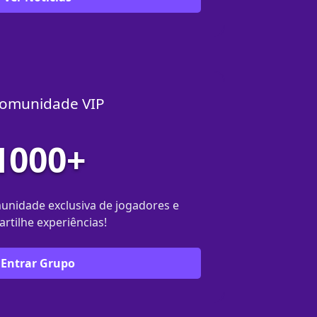
Comunidade VIP
1000+
unidade exclusiva de jogadores e
rtilhe experiências!
Entrar Grupo