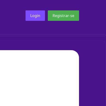
Login
Registrar-se