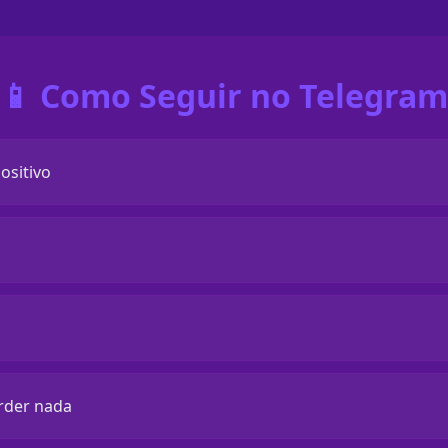
📱 Como Seguir no Telegram
ositivo
erder nada