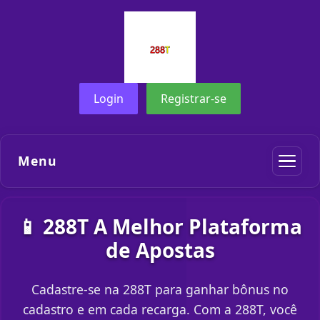
Login
Registrar-se
Menu
📱 288T A Melhor Plataforma
de Apostas
Cadastre-se na 288T para ganhar bônus no
cadastro e em cada recarga. Com a 288T, você