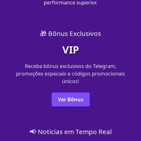
performance superior.
🎁 Bônus Exclusivos
VIP
Receba bônus exclusivos do Telegram,
promoções especiais e códigos promocionais
únicos!
Ver Bônus
📢 Notícias em Tempo Real