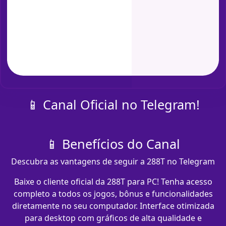
📱 Canal Oficial no Telegram!
📱 Benefícios do Canal
Descubra as vantagens de seguir a 288T no Telegram
Baixe o cliente oficial da 288T para PC! Tenha acesso
completo a todos os jogos, bônus e funcionalidades
diretamente no seu computador. Interface otimizada
para desktop com gráficos de alta qualidade e