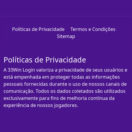
Políticas de Privacidade
Termos e Condições
Sitemap
Políticas de Privacidade
A 33Win Login valoriza a privacidade de seus usuários e
está empenhada em proteger todas as informações
pessoais fornecidas durante o uso de nossos canais de
comunicação. Todos os dados coletados são utilizados
exclusivamente para fins de melhoria contínua da
experiência de nossos jogadores.