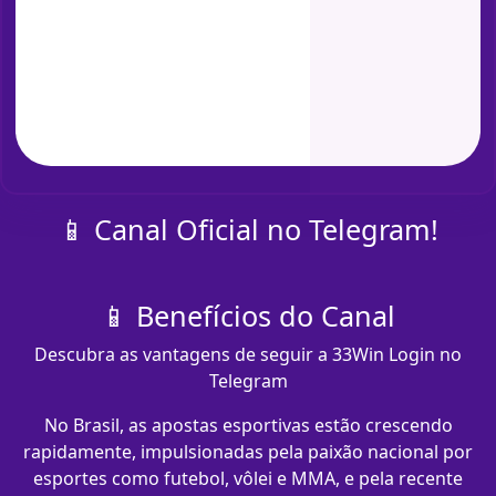
📱 Canal Oficial no Telegram!
📱 Benefícios do Canal
Descubra as vantagens de seguir a 33Win Login no
Telegram
No Brasil, as apostas esportivas estão crescendo
rapidamente, impulsionadas pela paixão nacional por
esportes como futebol, vôlei e MMA, e pela recente