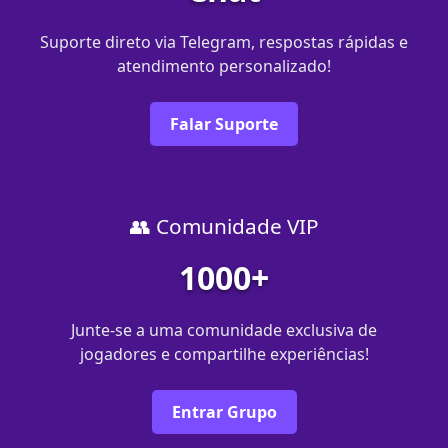
Suporte direto via Telegram, respostas rápidas e
atendimento personalizado!
Falar Suporte
👥 Comunidade VIP
1000+
Junte-se a uma comunidade exclusiva de
jogadores e compartilhe experiências!
Entrar Grupo