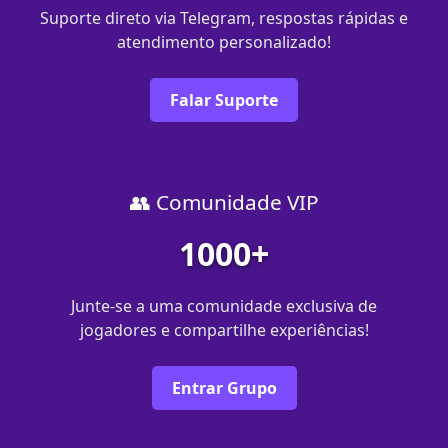
Suporte direto via Telegram, respostas rápidas e
atendimento personalizado!
Falar Suporte
👥 Comunidade VIP
1000+
Junte-se a uma comunidade exclusiva de
jogadores e compartilhe experiências!
Entrar Grupo