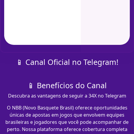
📱 Canal Oficial no Telegram!
📱 Benefícios do Canal
Descubra as vantagens de seguir a 34X no Telegram
O NBB (Novo Basquete Brasil) oferece oportunidades
únicas de apostas em jogos que envolvem equipes
brasileiras e jogadores que você pode acompanhar de
perto. Nossa plataforma oferece cobertura completa