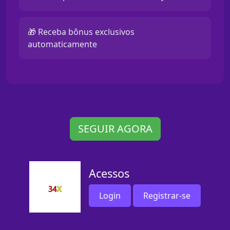
🎁 Receba bônus exclusivos
automaticamente
SEGUIR AGORA
Acessos
Login
Registrar-se