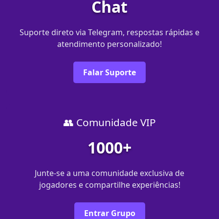
Chat
Suporte direto via Telegram, respostas rápidas e
atendimento personalizado!
Falar Suporte
👥 Comunidade VIP
1000+
Junte-se a uma comunidade exclusiva de
jogadores e compartilhe experiências!
Entrar Grupo