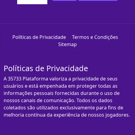
Políticas de Privacidade
Termos e Condições
Sitemap
Políticas de Privacidade
A 35733 Plataforma valoriza a privacidade de seus
usuários e está empenhada em proteger todas as
informações pessoais fornecidas durante o uso de
nossos canais de comunicação. Todos os dados
coletados são utilizados exclusivamente para fins de
melhoria contínua da experiência de nossos jogadores.