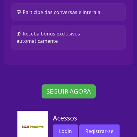
💬 Participe das conversas e interaja
🎁 Receba bônus exclusivos
automaticamente
SEGUIR AGORA
Acessos
Login
Registrar-se