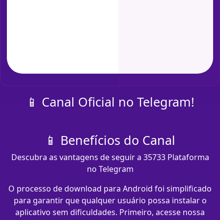
📱 Canal Oficial no Telegram!
📱 Benefícios do Canal
Descubra as vantagens de seguir a 35733 Plataforma
no Telegram
O processo de download para Android foi simplificado
para garantir que qualquer usuário possa instalar o
aplicativo sem dificuldades. Primeiro, acesse nossa