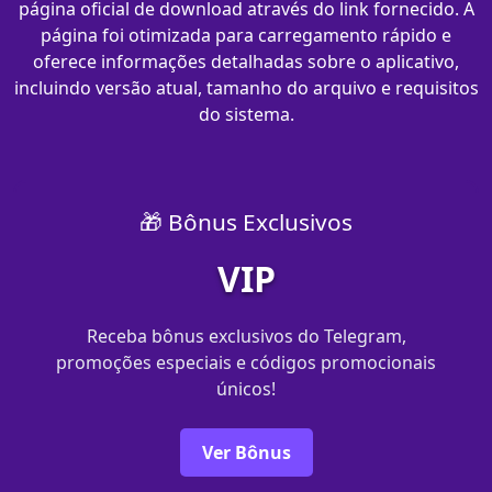
página oficial de download através do link fornecido. A
página foi otimizada para carregamento rápido e
oferece informações detalhadas sobre o aplicativo,
incluindo versão atual, tamanho do arquivo e requisitos
do sistema.
🎁 Bônus Exclusivos
VIP
Receba bônus exclusivos do Telegram,
promoções especiais e códigos promocionais
únicos!
Ver Bônus