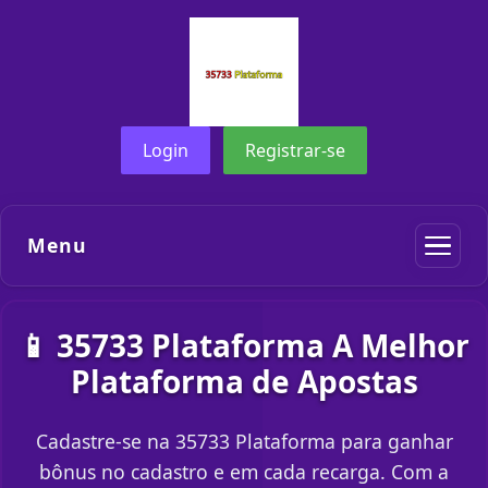
Login
Registrar-se
Menu
📱 35733 Plataforma A Melhor
Plataforma de Apostas
Cadastre-se na 35733 Plataforma para ganhar
bônus no cadastro e em cada recarga. Com a