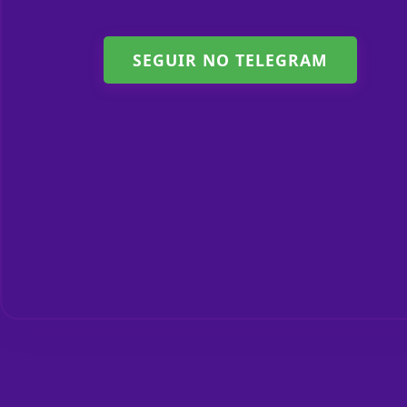
SEGUIR NO TELEGRAM