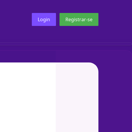
Login
Registrar-se