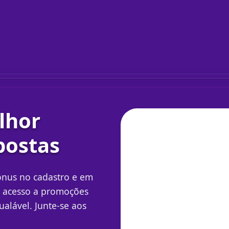
lhor
postas
ônus no cadastro e em
m acesso a promoções
ualável. Junte-se aos