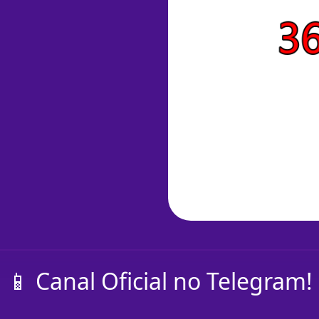
📱 Canal Oficial no Telegram!