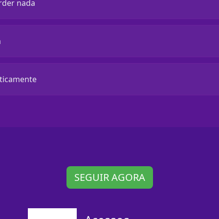
erder nada
a
aticamente
SEGUIR AGORA