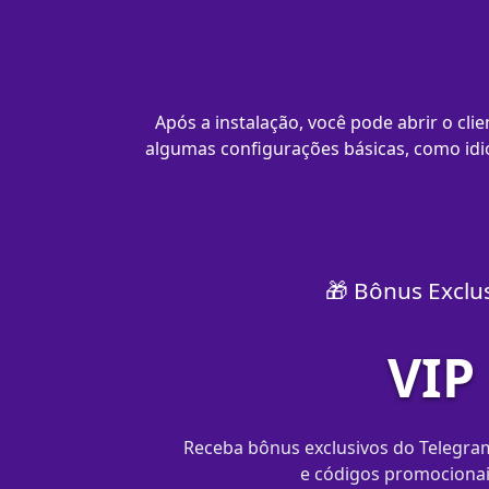
Após a instalação, você pode abrir o cli
algumas configurações básicas, como idio
🎁 Bônus Exclu
VIP
Receba bônus exclusivos do Telegra
e códigos promocionai