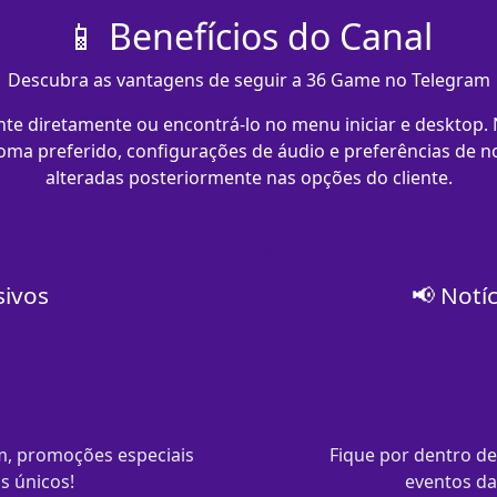
📱 Benefícios do Canal
Descubra as vantagens de seguir a 36 Game no Telegram
ente diretamente ou encontrá-lo no menu iniciar e desktop. N
ma preferido, configurações de áudio e preferências de n
alteradas posteriormente nas opções do cliente.
sivos
📢 Notí
m, promoções especiais
Fique por dentro d
s únicos!
eventos da