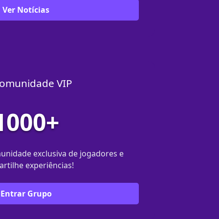
Ver Notícias
Comunidade VIP
1000+
unidade exclusiva de jogadores e
rtilhe experiências!
Entrar Grupo