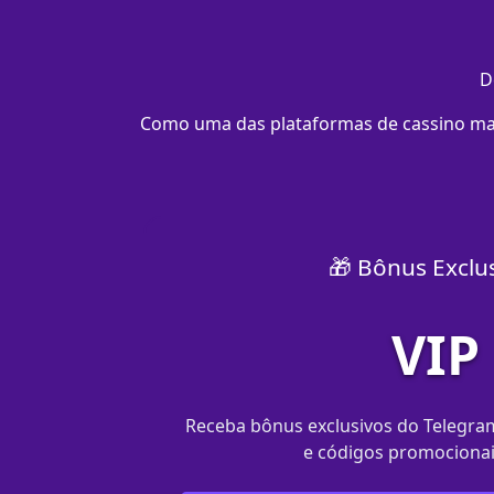
D
Como uma das plataformas de cassino mais
🎁 Bônus Exclu
VIP
Receba bônus exclusivos do Telegra
e códigos promocionai