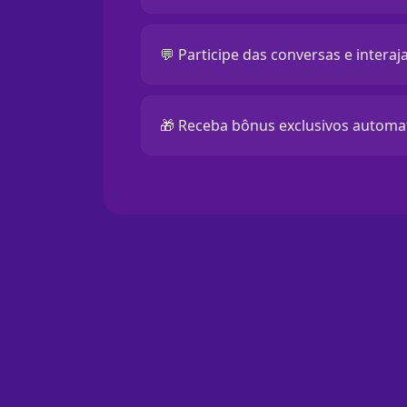
💬 Participe das conversas e interaj
🎁 Receba bônus exclusivos autom