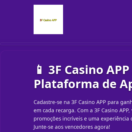
📱 3F Casino APP
Plataforma de A
Cadastre-se na 3F Casino APP para gan
em cada recarga. Com a 3F Casino APP, 
promoções incríveis e uma experiência d
Junte-se aos vencedores agora!