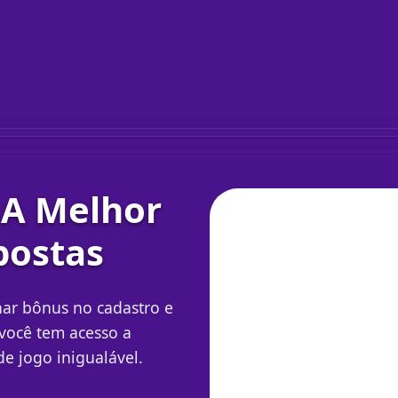
 A Melhor
postas
har bônus no cadastro e
você tem acesso a
e jogo inigualável.