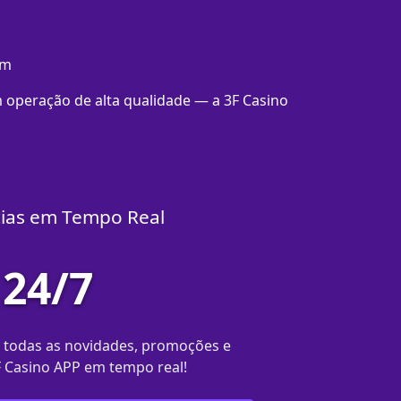
am
 operação de alta qualidade — a 3F Casino
cias em Tempo Real
24/7
e todas as novidades, promoções e
F Casino APP em tempo real!