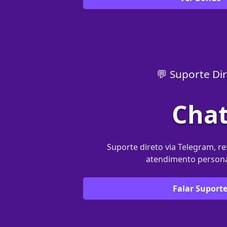
💬 Suporte Di
Cha
Suporte direto via Telegram, r
atendimento persona
Falar Suport