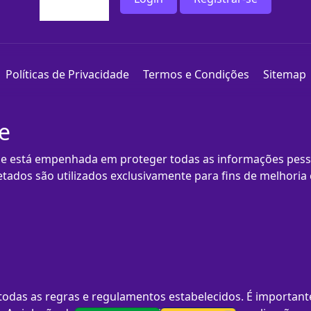
Políticas de Privacidade
Termos e Condições
Sitemap
de
os e está empenhada em proteger todas as informações pess
tados são utilizados exclusivamente para fins de melhoria
odas as regras e regulamentos estabelecidos. É importante