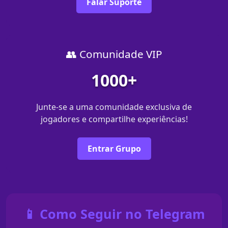
Falar Suporte
👥 Comunidade VIP
1000+
Junte-se a uma comunidade exclusiva de
jogadores e compartilhe experiências!
Entrar Grupo
📱 Como Seguir no Telegram