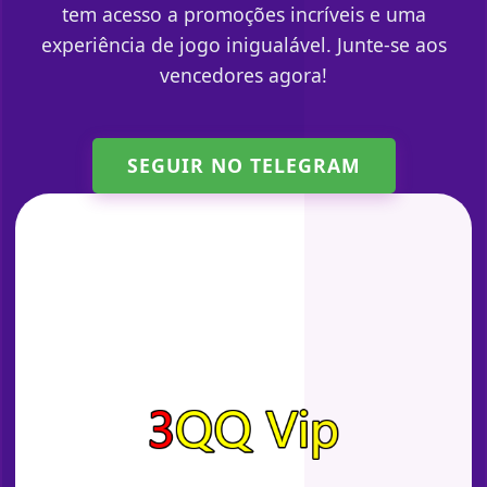
tem acesso a promoções incríveis e uma
experiência de jogo inigualável. Junte-se aos
vencedores agora!
SEGUIR NO TELEGRAM