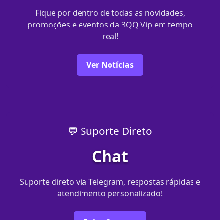
Fique por dentro de todas as novidades,
promoções e eventos da 3QQ Vip em tempo
real!
Ver Notícias
💬 Suporte Direto
Chat
Suporte direto via Telegram, respostas rápidas e
atendimento personalizado!