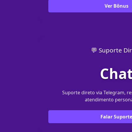
Ver Bônus
💬 Suporte Di
Cha
Suporte direto via Telegram, r
atendimento persona
Falar Suport