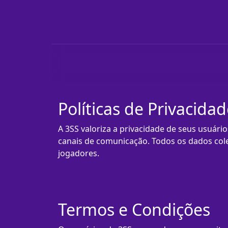
Políticas de Privacida
A 3SS valoriza a privacidade de seus usuár
canais de comunicação. Todos os dados cole
jogadores.
Termos e Condições