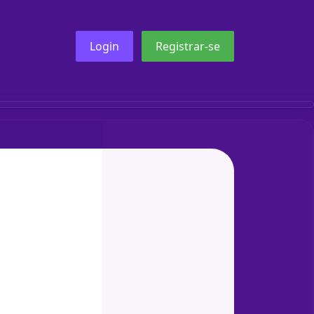
Login
Registrar-se