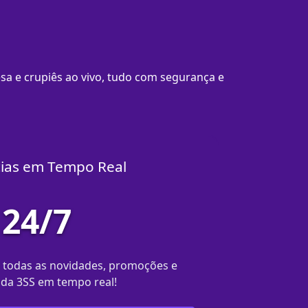
esa e crupiês ao vivo, tudo com segurança e
cias em Tempo Real
24/7
e todas as novidades, promoções e
 da 3SS em tempo real!