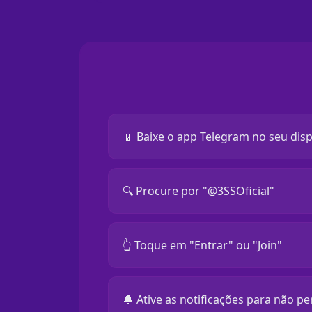
📱 Baixe o app Telegram no seu disp
🔍 Procure por "@3SSOficial"
👆 Toque em "Entrar" ou "Join"
🔔 Ative as notificações para não p