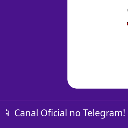
📱 Canal Oficial no Telegram!