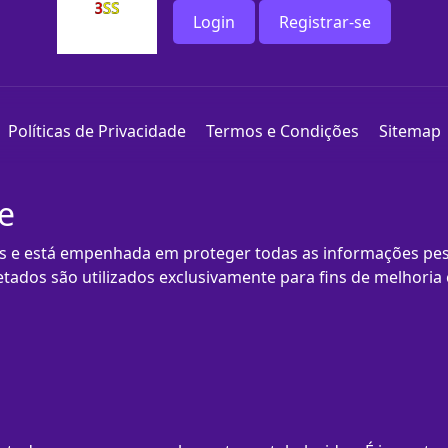
Login
Registrar-se
Políticas de Privacidade
Termos e Condições
Sitemap
de
ios e está empenhada em proteger todas as informações pe
tados são utilizados exclusivamente para fins de melhoria