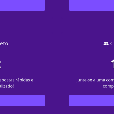
reto
👥 
t
espostas rápidas e
Junte-se a uma com
lizado!
compa
e