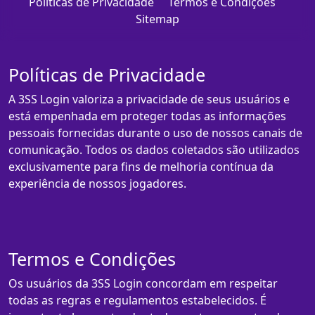
Políticas de Privacidade
Termos e Condições
Sitemap
Políticas de Privacidade
A 3SS Login valoriza a privacidade de seus usuários e
está empenhada em proteger todas as informações
pessoais fornecidas durante o uso de nossos canais de
comunicação. Todos os dados coletados são utilizados
exclusivamente para fins de melhoria contínua da
experiência de nossos jogadores.
Termos e Condições
Os usuários da 3SS Login concordam em respeitar
todas as regras e regulamentos estabelecidos. É