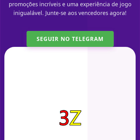
promoções incríveis e uma experiência de jogo
inigualável. Junte-se aos vencedores agora!
SEGUIR NO TELEGRAM