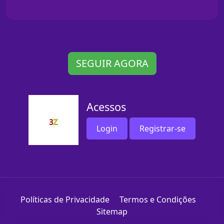
SEGUIR AGORA
Acessos
Login
Registrar-se
Políticas de Privacidade
Termos e Condições
Sitemap