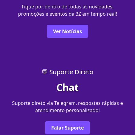
Fique por dentro de todas as novidades,
promoções e eventos da 3Z em tempo real!
Ver Notícias
💬 Suporte Direto
Chat
Suporte direto via Telegram, respostas rápidas e
atendimento personalizado!
Falar Suporte