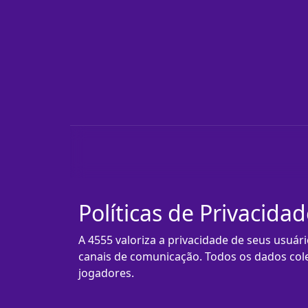
Políticas de Privacida
A 4555 valoriza a privacidade de seus usuá
canais de comunicação. Todos os dados cole
jogadores.