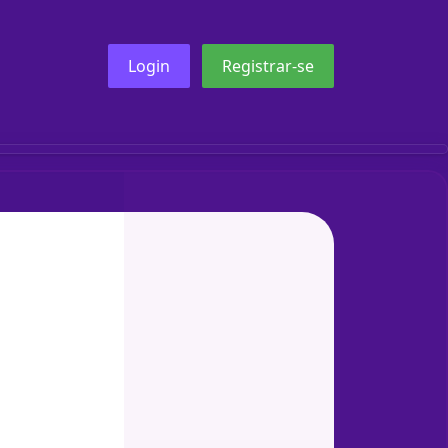
Login
Registrar-se