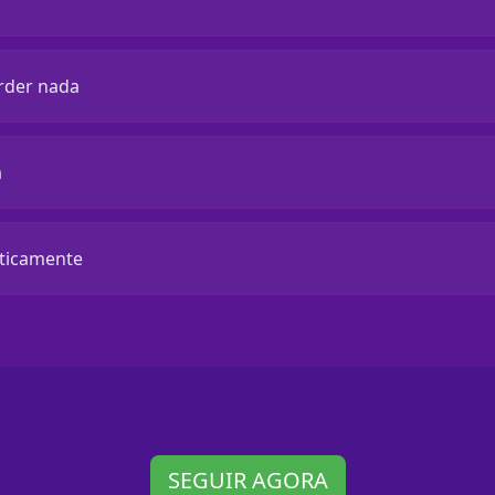
erder nada
a
aticamente
SEGUIR AGORA