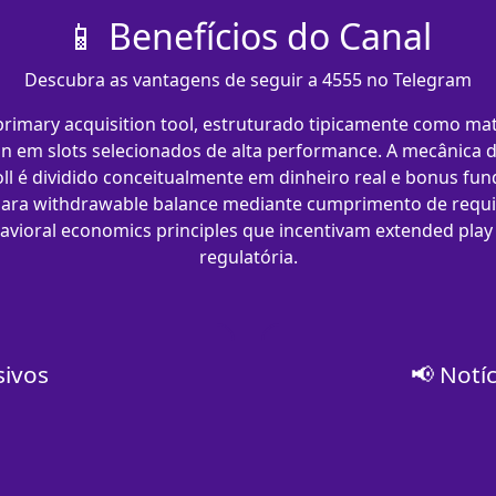
📱 Benefícios do Canal
Descubra as vantagens de seguir a 4555 no Telegram
imary acquisition tool, estruturado tipicamente como mat
n em slots selecionados de alta performance. A mecânica de
l é dividido conceitualmente em dinheiro real e bonus fun
ara withdrawable balance mediante cumprimento de requis
avioral economics principles que incentivam extended pl
regulatória.
sivos
📢 Notí