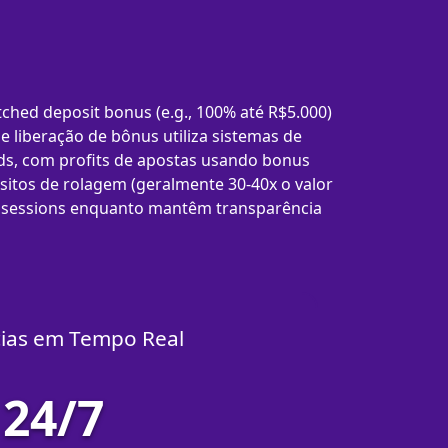
ched deposit bonus (e.g., 100% até R$5.000)
 liberação de bônus utiliza sistemas de
ds, com profits de apostas usando bonus
itos de rolagem (geralmente 30-40x o valor
ay sessions enquanto mantêm transparência
cias em Tempo Real
24/7