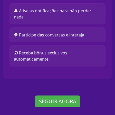
🔔 Ative as notificações para não perder
nada
💬 Participe das conversas e interaja
🎁 Receba bônus exclusivos
automaticamente
SEGUIR AGORA