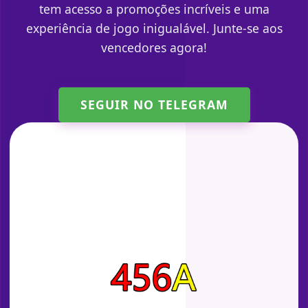
tem acesso a promoções incríveis e uma
experiência de jogo inigualável. Junte-se aos
vencedores agora!
SEGUIR NO TELEGRAM