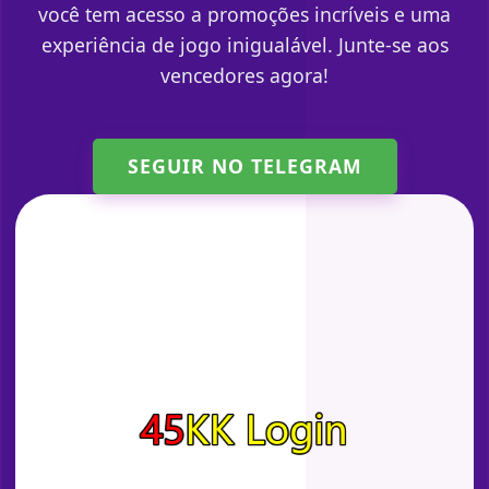
você tem acesso a promoções incríveis e uma
experiência de jogo inigualável. Junte-se aos
vencedores agora!
SEGUIR NO TELEGRAM