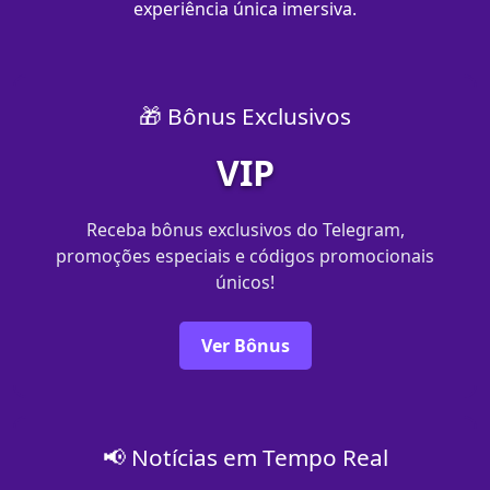
experiência única imersiva.
🎁 Bônus Exclusivos
VIP
Receba bônus exclusivos do Telegram,
promoções especiais e códigos promocionais
únicos!
Ver Bônus
📢 Notícias em Tempo Real