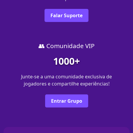
Falar Suporte
👥 Comunidade VIP
1000+
Junte-se a uma comunidade exclusiva de
jogadores e compartilhe experiências!
Entrar Grupo