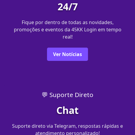
24/7
Fique por dentro de todas as novidades,
promoções e eventos da 45KK Login em tempo
real!
Ver Notícias
💬 Suporte Direto
Chat
Suporte direto via Telegram, respostas rápidas e
atendimento personalizado!