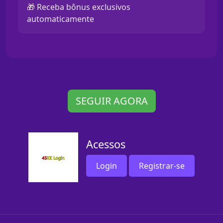
🎁 Receba bônus exclusivos
automaticamente
SEGUIR AGORA
Acessos
Login
Registrar-se