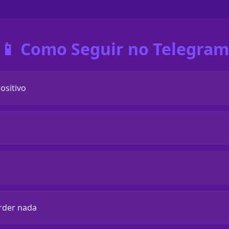
📱 Como Seguir no Telegram
ositivo
erder nada