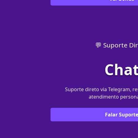
💬 Suporte Di
Cha
Suporte direto via Telegram, r
atendimento persona
Falar Suport