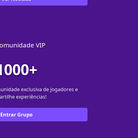
Comunidade VIP
1000+
unidade exclusiva de jogadores e
rtilhe experiências!
Entrar Grupo