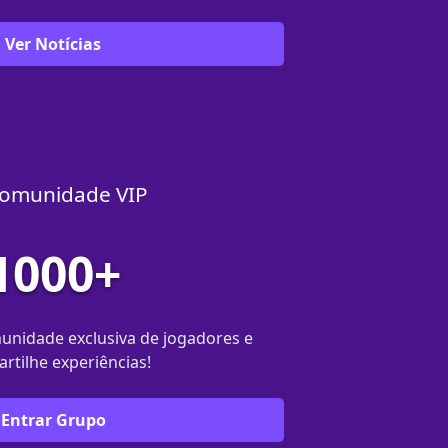
Ver Notícias
Comunidade VIP
1000+
unidade exclusiva de jogadores e
rtilhe experiências!
Entrar Grupo