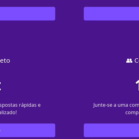
reto
👥 
t
espostas rápidas e
Junte-se a uma com
lizado!
compa
e