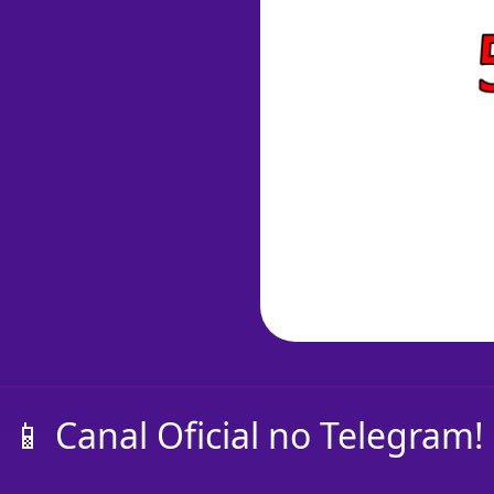
📱 Canal Oficial no Telegram!