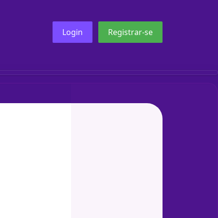
Login
Registrar-se