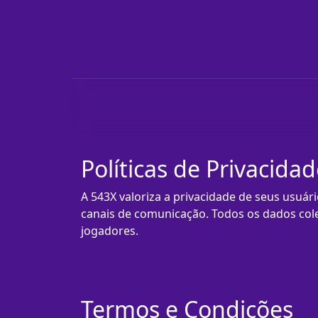
Políticas de Privacida
A 543X valoriza a privacidade de seus usuá
canais de comunicação. Todos os dados cole
jogadores.
Termos e Condições