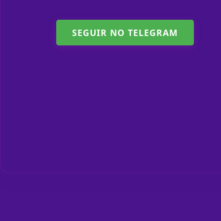
SEGUIR NO TELEGRAM