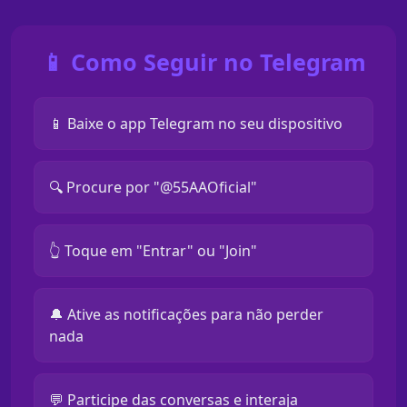
📱 Como Seguir no Telegram
📱 Baixe o app Telegram no seu dispositivo
🔍 Procure por "@55AAOficial"
👆 Toque em "Entrar" ou "Join"
🔔 Ative as notificações para não perder
nada
💬 Participe das conversas e interaja