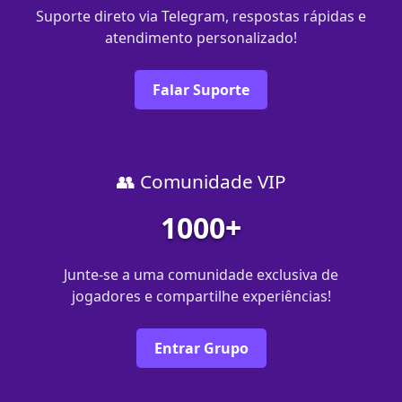
Suporte direto via Telegram, respostas rápidas e
atendimento personalizado!
Falar Suporte
👥 Comunidade VIP
1000+
Junte-se a uma comunidade exclusiva de
jogadores e compartilhe experiências!
Entrar Grupo