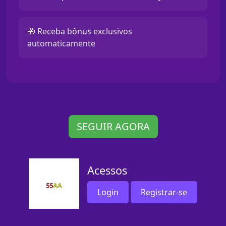
🎁 Receba bônus exclusivos
automaticamente
SEGUIR AGORA
Acessos
Login
Registrar-se