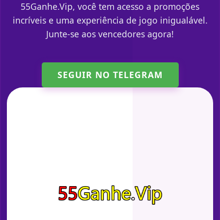
55Ganhe.Vip, você tem acesso a promoções
incríveis e uma experiência de jogo inigualável.
Junte-se aos vencedores agora!
SEGUIR NO TELEGRAM