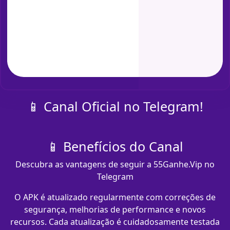
📱 Canal Oficial no Telegram!
📱 Benefícios do Canal
Descubra as vantagens de seguir a 55Ganhe.Vip no
Telegram
O APK é atualizado regularmente com correções de
segurança, melhorias de performance e novos
recursos. Cada atualização é cuidadosamente testada