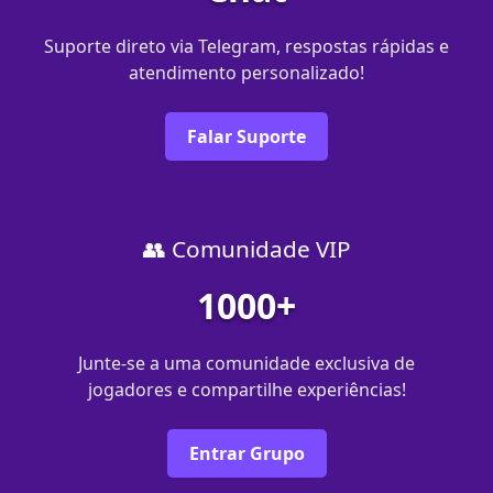
Suporte direto via Telegram, respostas rápidas e
atendimento personalizado!
Falar Suporte
👥 Comunidade VIP
1000+
Junte-se a uma comunidade exclusiva de
jogadores e compartilhe experiências!
Entrar Grupo