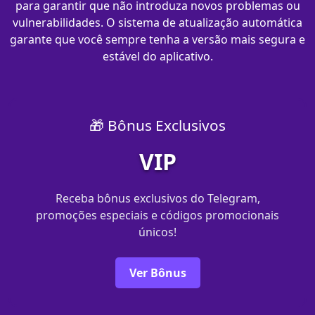
para garantir que não introduza novos problemas ou
vulnerabilidades. O sistema de atualização automática
garante que você sempre tenha a versão mais segura e
estável do aplicativo.
🎁 Bônus Exclusivos
VIP
Receba bônus exclusivos do Telegram,
promoções especiais e códigos promocionais
únicos!
Ver Bônus