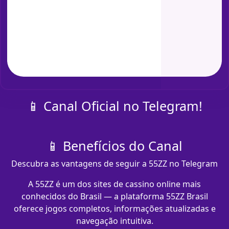
📱 Canal Oficial no Telegram!
📱 Benefícios do Canal
Descubra as vantagens de seguir a 55ZZ no Telegram
A 55ZZ é um dos sites de cassino online mais
conhecidos do Brasil — a plataforma 55ZZ Brasil
oferece jogos completos, informações atualizadas e
navegação intuitiva.