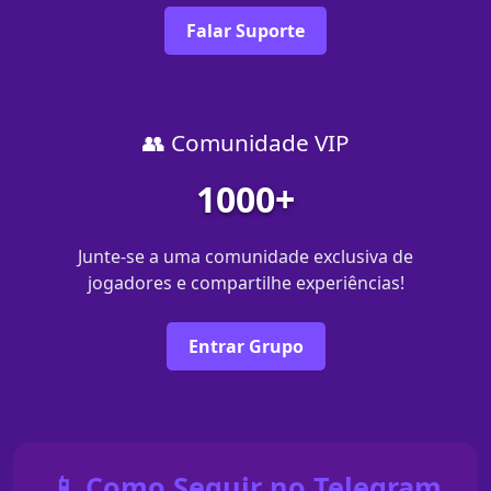
Falar Suporte
👥 Comunidade VIP
1000+
Junte-se a uma comunidade exclusiva de
jogadores e compartilhe experiências!
Entrar Grupo
📱 Como Seguir no Telegram