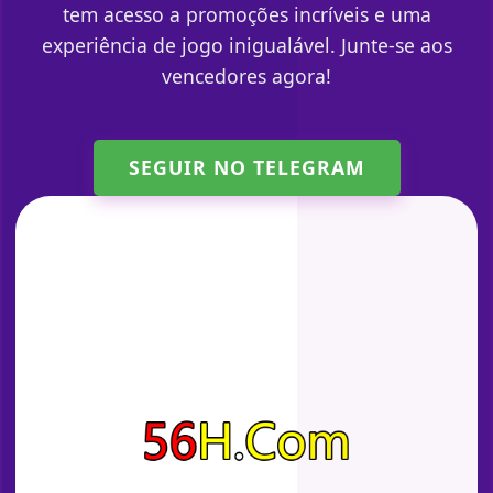
tem acesso a promoções incríveis e uma
experiência de jogo inigualável. Junte-se aos
vencedores agora!
SEGUIR NO TELEGRAM