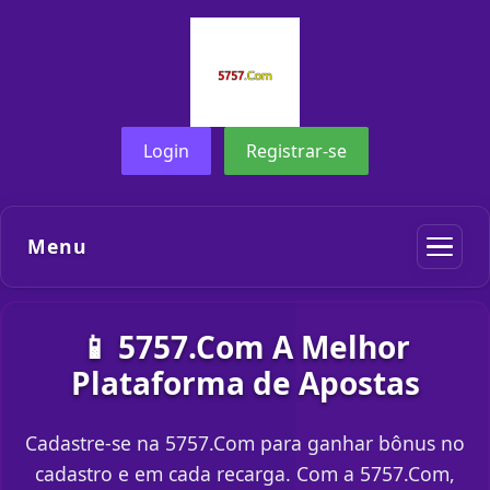
Login
Registrar-se
Menu
📱 5757.Com A Melhor
Plataforma de Apostas
Cadastre-se na 5757.Com para ganhar bônus no
cadastro e em cada recarga. Com a 5757.Com,