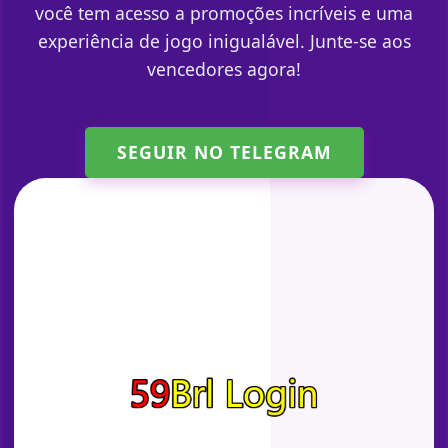
você tem acesso a promoções incríveis e uma
experiência de jogo inigualável. Junte-se aos
vencedores agora!
SEGUIR NO TELEGRAM