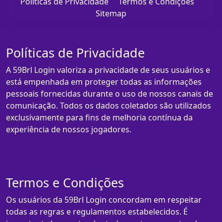
Políticas de Privacidade
Termos e Condições
Sitemap
Políticas de Privacidade
A 59Brl Login valoriza a privacidade de seus usuários e
está empenhada em proteger todas as informações
pessoais fornecidas durante o uso de nossos canais de
comunicação. Todos os dados coletados são utilizados
exclusivamente para fins de melhoria contínua da
experiência de nossos jogadores.
Termos e Condições
Os usuários da 59Brl Login concordam em respeitar
todas as regras e regulamentos estabelecidos. É