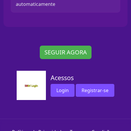
automaticamente
SEGUIR AGORA
Acessos
Login
Registrar-se