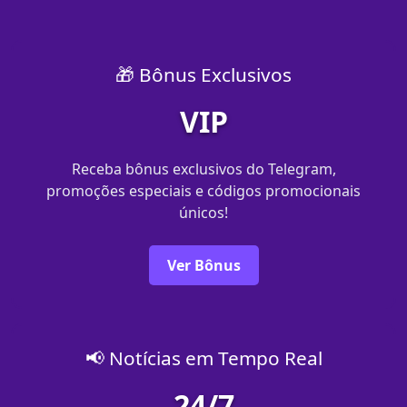
🎁 Bônus Exclusivos
VIP
Receba bônus exclusivos do Telegram,
promoções especiais e códigos promocionais
únicos!
Ver Bônus
📢 Notícias em Tempo Real
24/7