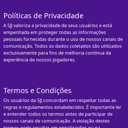
Políticas de Privacidade
A 5JJ valoriza a privacidade de seus usuários e está
empenhada em proteger todas as informações
pessoais fornecidas durante o uso de nossos canais de
comunicação. Todos os dados coletados são utilizados
exclusivamente para fins de melhoria contínua da
experiência de nossos jogadores.
Termos e Condições
Os usuários da 5JJ concordam em respeitar todas as
regras e regulamentos estabelecidos. É importante ler
e entender todos os termos antes de participar de
nossos canais de comunicação. A violação destes
termos pode resultar em penalizações ou na