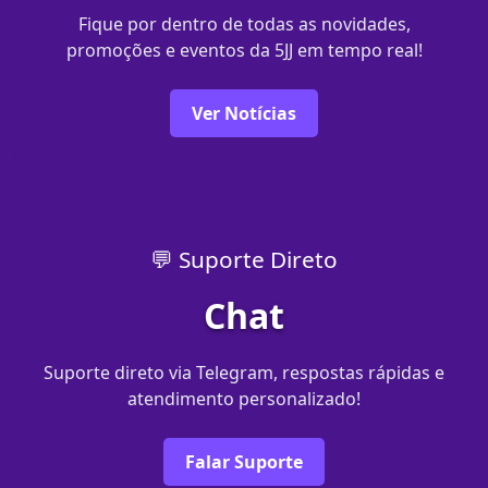
Fique por dentro de todas as novidades,
promoções e eventos da 5JJ em tempo real!
Ver Notícias
💬 Suporte Direto
Chat
Suporte direto via Telegram, respostas rápidas e
atendimento personalizado!
Falar Suporte