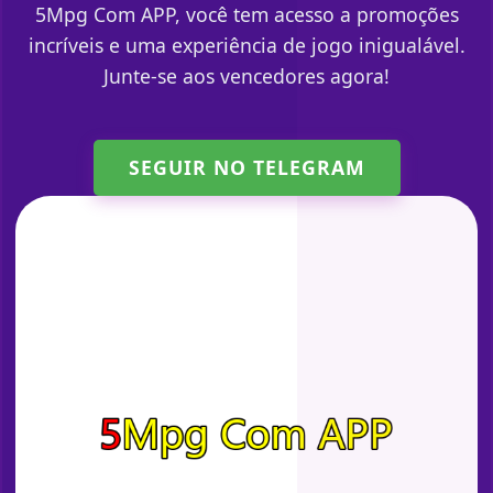
5Mpg Com APP, você tem acesso a promoções
incríveis e uma experiência de jogo inigualável.
Junte-se aos vencedores agora!
SEGUIR NO TELEGRAM