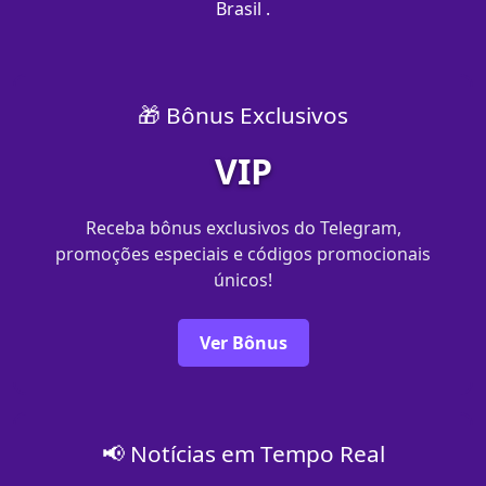
Brasil .
🎁 Bônus Exclusivos
VIP
Receba bônus exclusivos do Telegram,
promoções especiais e códigos promocionais
únicos!
Ver Bônus
📢 Notícias em Tempo Real