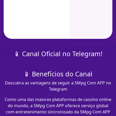
📱 Canal Oficial no Telegram!
📱 Benefícios do Canal
Descubra as vantagens de seguir a 5Mpg Com APP no
Telegram
Como uma das maiores plataformas de cassino online
do mundo, a 5Mpg Com APP oferece serviço global
com entretenimento sincronizado da 5Mpg Com APP