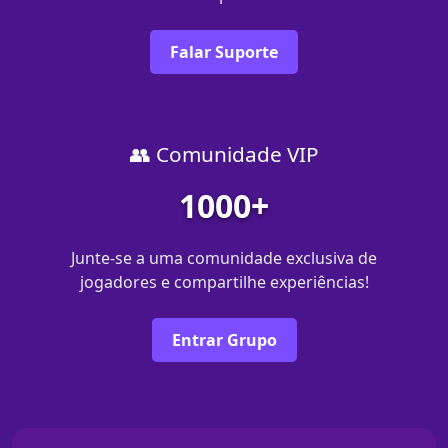
Falar Suporte
👥 Comunidade VIP
1000+
Junte-se a uma comunidade exclusiva de
jogadores e compartilhe experiências!
Entrar Grupo