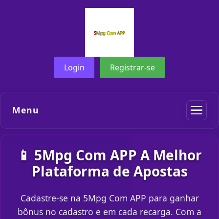
Login
Registrar-se
Menu
📱 5Mpg Com APP A Melhor
Plataforma de Apostas
Cadastre-se na 5Mpg Com APP para ganhar
bônus no cadastro e em cada recarga. Com a