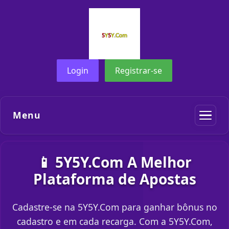
Login
Registrar-se
Menu
📱 5Y5Y.Com A Melhor
Plataforma de Apostas
Cadastre-se na 5Y5Y.Com para ganhar bônus no
cadastro e em cada recarga. Com a 5Y5Y.Com,