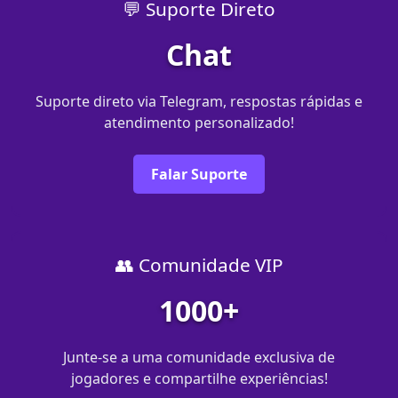
💬 Suporte Direto
Chat
Suporte direto via Telegram, respostas rápidas e
atendimento personalizado!
Falar Suporte
👥 Comunidade VIP
1000+
Junte-se a uma comunidade exclusiva de
jogadores e compartilhe experiências!