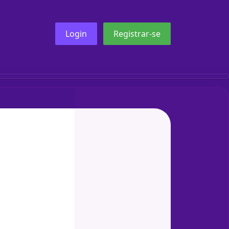
Login
Registrar-se