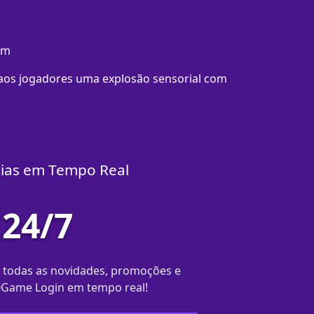
am
aos jogadores uma explosão sensorial com
cias em Tempo Real
24/7
e todas as novidades, promoções e
0Game Login em tempo real!