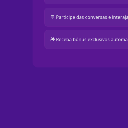
💬 Participe das conversas e interaj
🎁 Receba bônus exclusivos autom