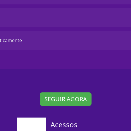
a
aticamente
SEGUIR AGORA
Acessos