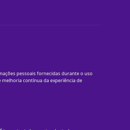
mações pessoais fornecidas durante o uso
e melhoria contínua da experiência de