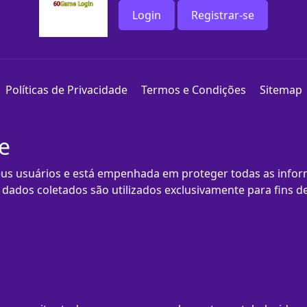
Login
Registrar-se
Políticas de Privacidade
Termos e Condições
Sitemap
de
seus usuários e está empenhada em proteger todas as infor
dados coletados são utilizados exclusivamente para fins d