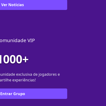
Ver Notícias
Comunidade VIP
1000+
unidade exclusiva de jogadores e
rtilhe experiências!
Entrar Grupo