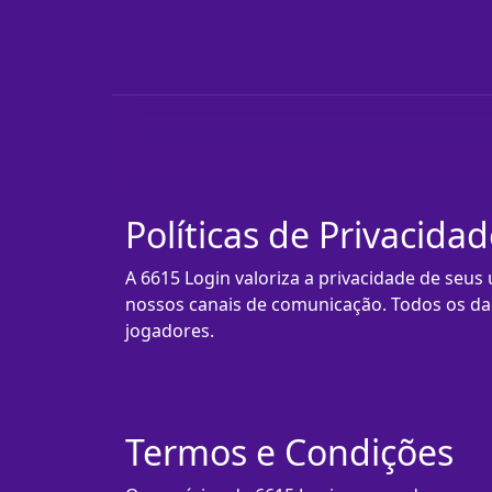
Políticas de Privacida
A 6615 Login valoriza a privacidade de seu
nossos canais de comunicação. Todos os dad
jogadores.
Termos e Condições