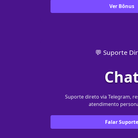
Ver Bônus
💬 Suporte Di
Cha
Suporte direto via Telegram, r
atendimento persona
Falar Suport