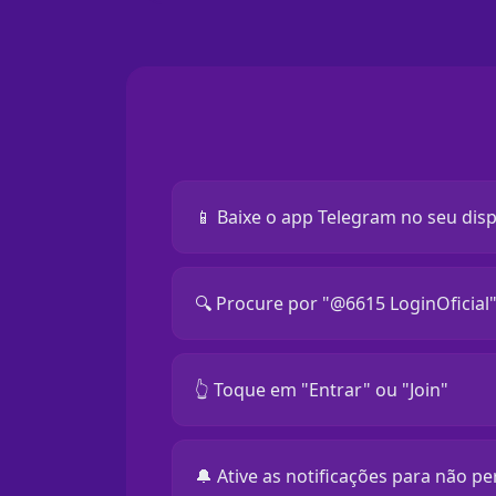
📱 Baixe o app Telegram no seu disp
🔍 Procure por "@6615 LoginOficial
👆 Toque em "Entrar" ou "Join"
🔔 Ative as notificações para não p