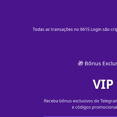
Todas as transações no 6615 Login são cri
🎁 Bônus Exclu
VIP
Receba bônus exclusivos do Telegra
e códigos promocionai