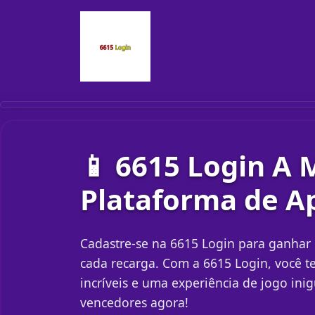
📱 6615 Login A 
Plataforma de A
Cadastre-se na 6615 Login para ganhar
cada recarga. Com a 6615 Login, você 
incríveis e uma experiência de jogo inig
vencedores agora!