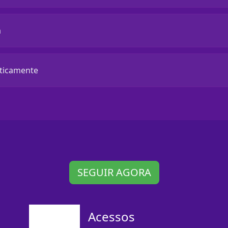
a
aticamente
SEGUIR AGORA
Acessos