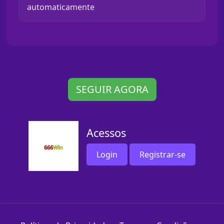
automaticamente
SEGUIR AGORA
Acessos
Login
Registrar-se