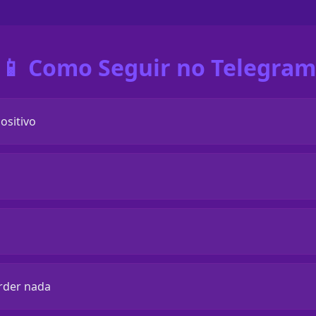
📱 Como Seguir no Telegram
ositivo
erder nada