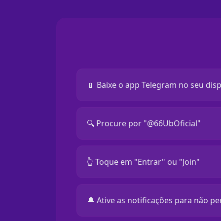
📱 Baixe o app Telegram no seu disp
🔍 Procure por "@66UbOficial"
👆 Toque em "Entrar" ou "Join"
🔔 Ative as notificações para não p