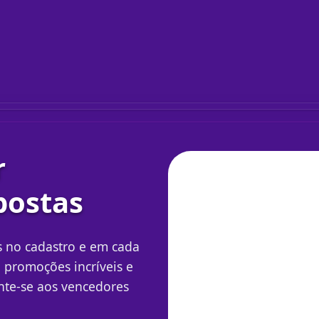
r
postas
 no cadastro e em cada
 promoções incríveis e
unte-se aos vencedores