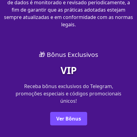
de dados é monitorado e revisado periodicamente, a
fim de garantir que as práticas adotadas estejam
sempre atualizadas e em conformidade com as normas
legais.
🎁 Bônus Exclusivos
VIP
Receba bônus exclusivos do Telegram,
promoções especiais e códigos promocionais
únicos!
Ver Bônus