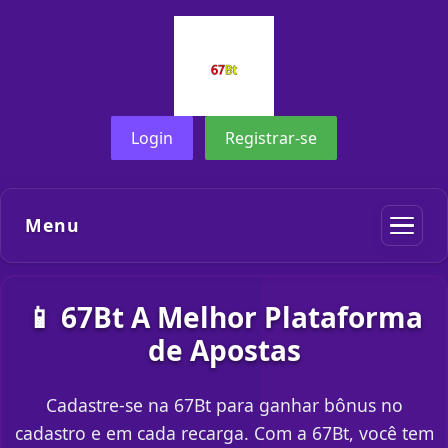
Login
Registrar-se
Menu
📱 67Bt A Melhor Plataforma
de Apostas
Cadastre-se na 67Bt para ganhar bônus no
cadastro e em cada recarga. Com a 67Bt, você tem