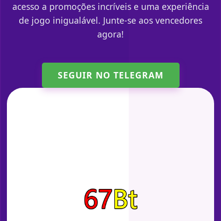
acesso a promoções incríveis e uma experiência
de jogo inigualável. Junte-se aos vencedores
agora!
SEGUIR NO TELEGRAM