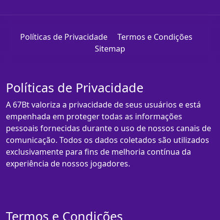
Políticas de Privacidade
Termos e Condições
Sitemap
Políticas de Privacidade
A 67Bt valoriza a privacidade de seus usuários e está
empenhada em proteger todas as informações
pessoais fornecidas durante o uso de nossos canais de
comunicação. Todos os dados coletados são utilizados
exclusivamente para fins de melhoria contínua da
experiência de nossos jogadores.
Termos e Condições