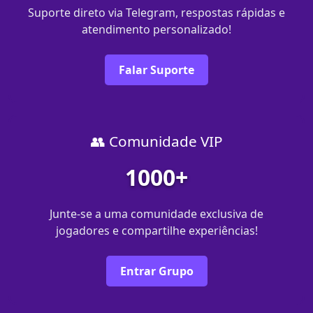
Suporte direto via Telegram, respostas rápidas e
atendimento personalizado!
Falar Suporte
👥 Comunidade VIP
1000+
Junte-se a uma comunidade exclusiva de
jogadores e compartilhe experiências!
Entrar Grupo