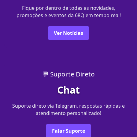
Fique por dentro de todas as novidades,
promoções e eventos da 68Q em tempo real!
Ver Notícias
💬 Suporte Direto
Chat
Suporte direto via Telegram, respostas rápidas e
atendimento personalizado!
Falar Suporte