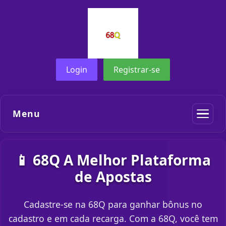
Login
Registrar-se
Menu
📱 68Q A Melhor Plataforma
de Apostas
Cadastre-se na 68Q para ganhar bônus no
cadastro e em cada recarga. Com a 68Q, você tem