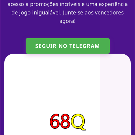
acesso a promoções incríveis e uma experiência
de jogo inigualável. Junte-se aos vencedores
agora!
SEGUIR NO TELEGRAM