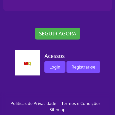
SEGUIR AGORA
Acessos
Login
Registrar-se
Políticas de Privacidade
Termos e Condições
Sitemap