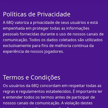
Políticas de Privacidade
A 68Q valoriza a privacidade de seus usuários e está
empenhada em proteger todas as informações
pessoais fornecidas durante o uso de nossos canais de
comunicação. Todos os dados coletados são utilizados
exclusivamente para fins de melhoria contínua da
experiência de nossos jogadores.
Termos e Condições
Os usuários da 68Q concordam em respeitar todas as
regras e regulamentos estabelecidos. É importante ler
e entender todos os termos antes de participar de
nossos canais de comunicação. A violação destes