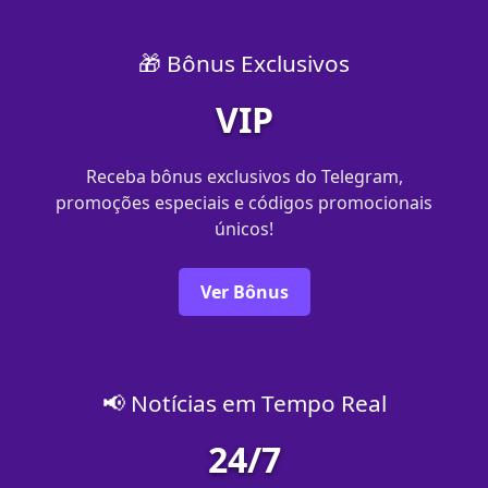
🎁 Bônus Exclusivos
VIP
Receba bônus exclusivos do Telegram,
promoções especiais e códigos promocionais
únicos!
Ver Bônus
📢 Notícias em Tempo Real
24/7