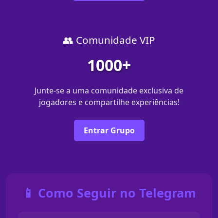
👥 Comunidade VIP
1000+
Junte-se a uma comunidade exclusiva de
jogadores e compartilhe experiências!
Entrar Grupo
📱 Como Seguir no Telegram