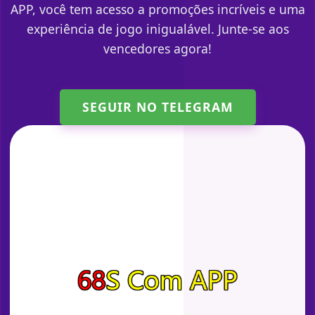
APP, você tem acesso a promoções incríveis e uma
experiência de jogo inigualável. Junte-se aos
vencedores agora!
SEGUIR NO TELEGRAM