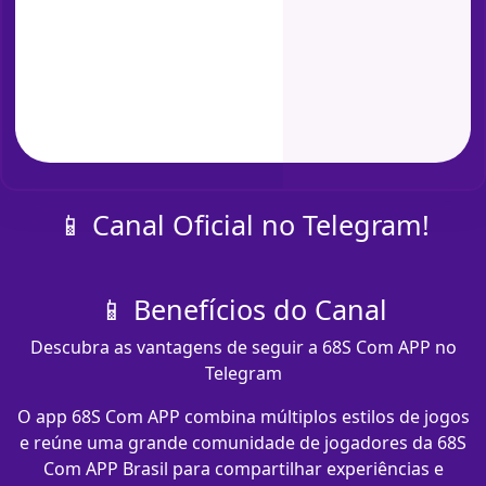
📱 Canal Oficial no Telegram!
📱 Benefícios do Canal
Descubra as vantagens de seguir a 68S Com APP no
Telegram
O app 68S Com APP combina múltiplos estilos de jogos
e reúne uma grande comunidade de jogadores da 68S
Com APP Brasil para compartilhar experiências e