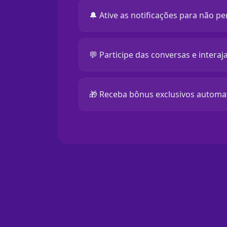
🔔 Ative as notificações para não p
💬 Participe das conversas e interaj
🎁 Receba bônus exclusivos autom