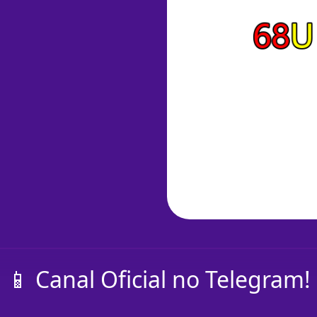
📱 Canal Oficial no Telegram!