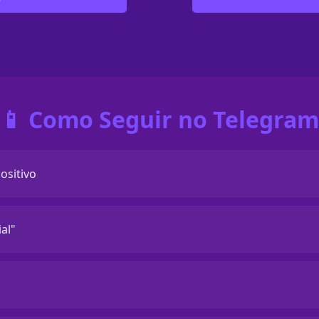
📱 Como Seguir no Telegram
ositivo
al"