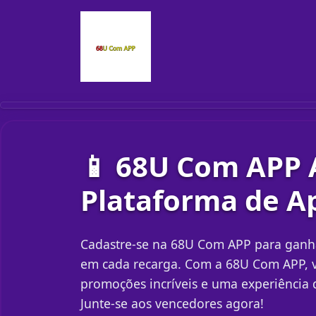
📱 68U Com APP 
Plataforma de A
Cadastre-se na 68U Com APP para ganh
em cada recarga. Com a 68U Com APP, v
promoções incríveis e uma experiência d
Junte-se aos vencedores agora!