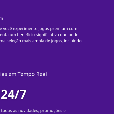
am
que você experimente jogos premium com
nta um benefício significativo que pode
uma seleção mais ampla de jogos, incluindo
cias em Tempo Real
24/7
e todas as novidades, promoções e