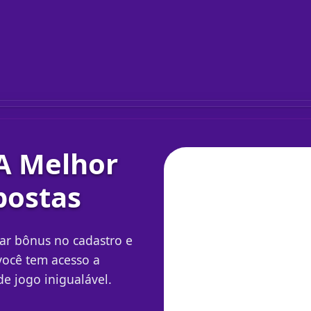
A Melhor
postas
ar bônus no cadastro e
ocê tem acesso a
e jogo inigualável.