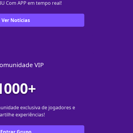
8U Com APP em tempo real!
Ver Notícias
Comunidade VIP
1000+
unidade exclusiva de jogadores e
rtilhe experiências!
Entrar Grupo