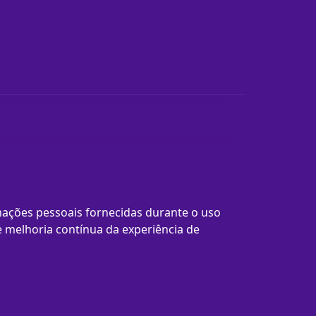
mações pessoais fornecidas durante o uso
e melhoria contínua da experiência de