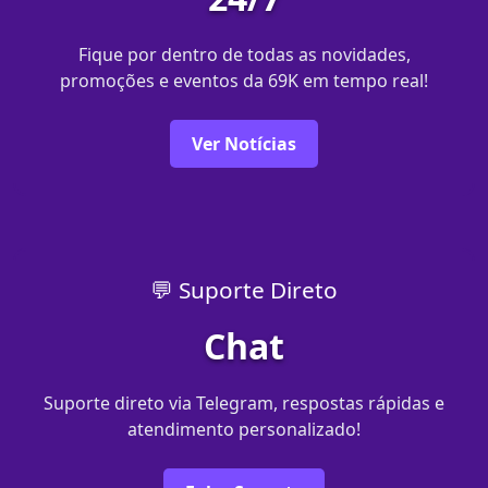
Fique por dentro de todas as novidades,
promoções e eventos da 69K em tempo real!
Ver Notícias
💬 Suporte Direto
Chat
Suporte direto via Telegram, respostas rápidas e
atendimento personalizado!