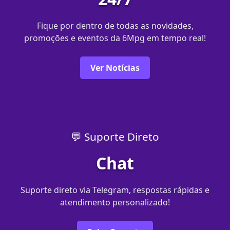
Fique por dentro de todas as novidades,
promoções e eventos da 6Mpg em tempo real!
Ver Notícias
💬 Suporte Direto
Chat
Suporte direto via Telegram, respostas rápidas e
atendimento personalizado!