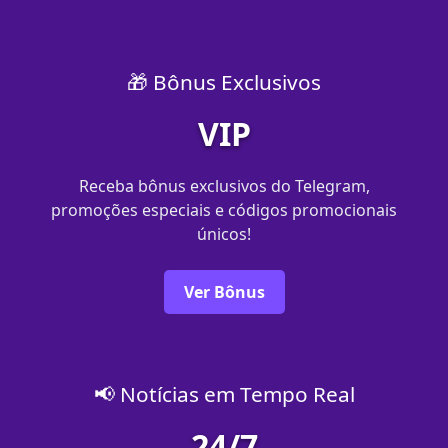
🎁 Bônus Exclusivos
VIP
Receba bônus exclusivos do Telegram,
promoções especiais e códigos promocionais
únicos!
Ver Bônus
📢 Notícias em Tempo Real
24/7