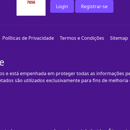
Login
Registrar-se
Políticas de Privacidade
Termos e Condições
Sitemap
de
rios e está empenhada em proteger todas as informações p
tados são utilizados exclusivamente para fins de melhoria