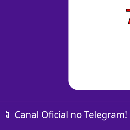
📱 Canal Oficial no Telegram!