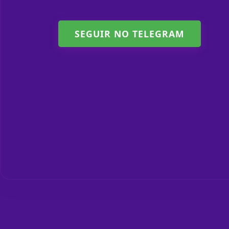
SEGUIR NO TELEGRAM