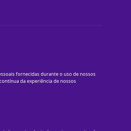
essoais fornecidas durante o uso de nossos
 contínua da experiência de nossos