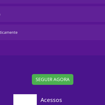
a
aticamente
SEGUIR AGORA
Acessos