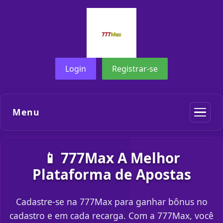
Login
Registrar-se
Menu
📱 777Max A Melhor
Plataforma de Apostas
Cadastre-se na 777Max para ganhar bônus no
cadastro e em cada recarga. Com a 777Max, você