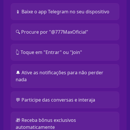
📱 Baixe o app Telegram no seu dispositivo
🔍 Procure por "@777MaxOficial"
👆 Toque em "Entrar" ou "Join"
🔔 Ative as notificações para não perder
nada
💬 Participe das conversas e interaja
🎁 Receba bônus exclusivos
automaticamente