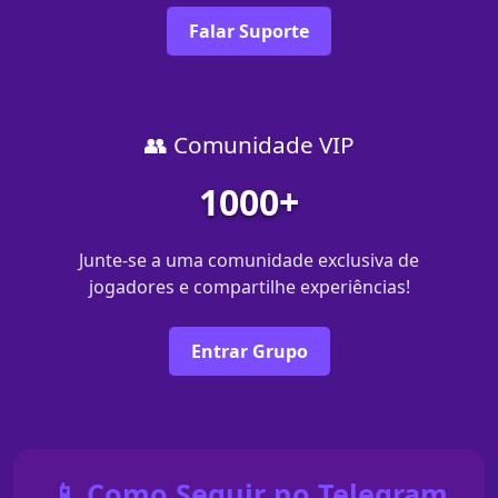
Falar Suporte
👥 Comunidade VIP
1000+
Junte-se a uma comunidade exclusiva de
jogadores e compartilhe experiências!
Entrar Grupo
📱 Como Seguir no Telegram