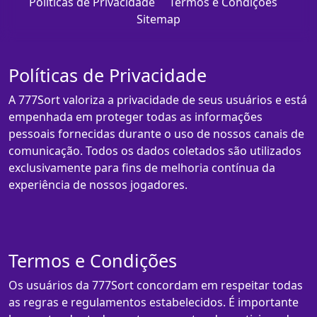
Políticas de Privacidade
Termos e Condições
Sitemap
Políticas de Privacidade
A 777Sort valoriza a privacidade de seus usuários e está
empenhada em proteger todas as informações
pessoais fornecidas durante o uso de nossos canais de
comunicação. Todos os dados coletados são utilizados
exclusivamente para fins de melhoria contínua da
experiência de nossos jogadores.
Termos e Condições
Os usuários da 777Sort concordam em respeitar todas
as regras e regulamentos estabelecidos. É importante