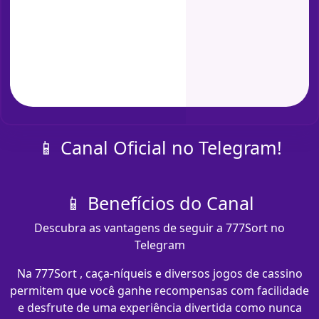
📱 Canal Oficial no Telegram!
📱 Benefícios do Canal
Descubra as vantagens de seguir a 777Sort no
Telegram
Na 777Sort , caça-níqueis e diversos jogos de cassino
permitem que você ganhe recompensas com facilidade
e desfrute de uma experiência divertida como nunca