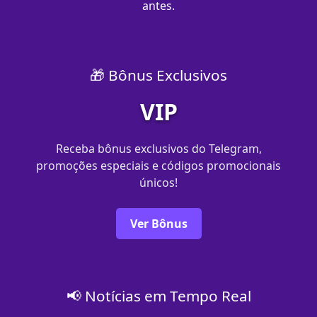
antes.
🎁 Bônus Exclusivos
VIP
Receba bônus exclusivos do Telegram,
promoções especiais e códigos promocionais
únicos!
Ver Bônus
📢 Notícias em Tempo Real