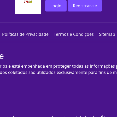
Login
Registrar-se
Políticas de Privacidade
Termos e Condições
Sitemap
de
uários e está empenhada em proteger todas as informações 
os coletados são utilizados exclusivamente para fins de m