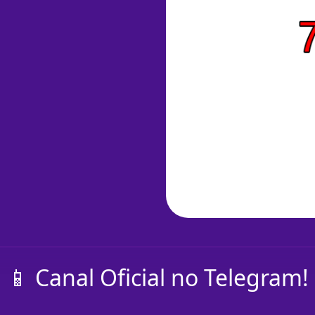
📱 Canal Oficial no Telegram!