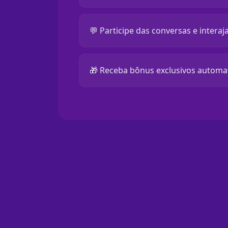
💬 Participe das conversas e interaj
🎁 Receba bônus exclusivos autom