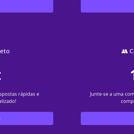
reto
👥 
t
espostas rápidas e
Junte-se a uma com
lizado!
compa
e