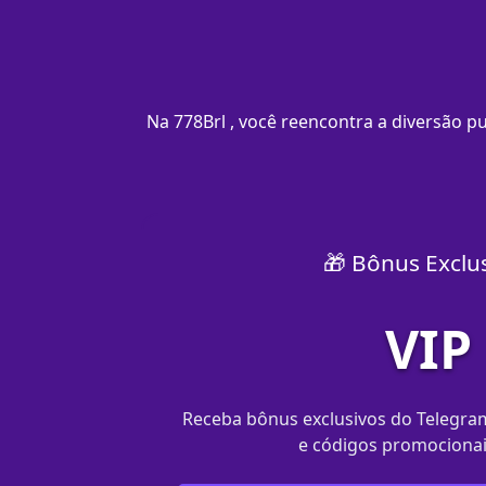
Na 778Brl , você reencontra a diversão pu
🎁 Bônus Exclu
VIP
Receba bônus exclusivos do Telegra
e códigos promocionai