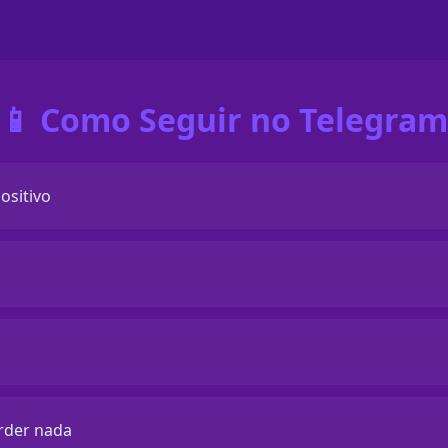
📱 Como Seguir no Telegram
ositivo
erder nada