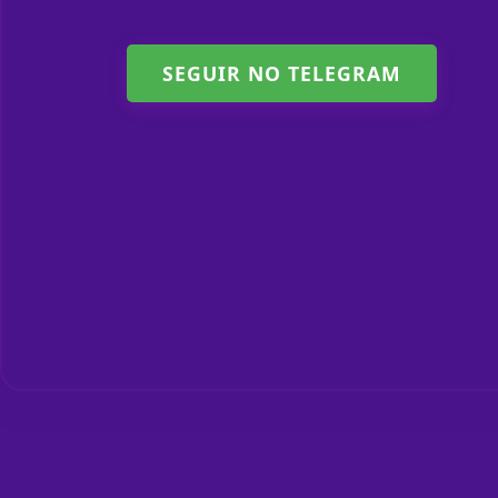
SEGUIR NO TELEGRAM