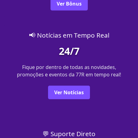
Ver Bônus
📢 Notícias em Tempo Real
24/7
Fique por dentro de todas as novidades,
promoções e eventos da 77R em tempo real!
Ver Notícias
💬 Suporte Direto