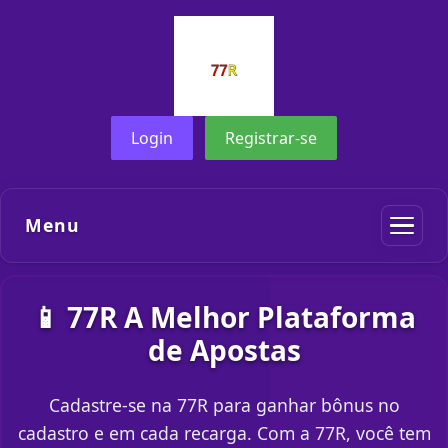
Login
Registrar-se
Menu
📱 77R A Melhor Plataforma
de Apostas
Cadastre-se na 77R para ganhar bônus no
cadastro e em cada recarga. Com a 77R, você tem