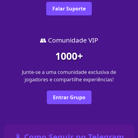
Falar Suporte
👥 Comunidade VIP
1000+
Junte-se a uma comunidade exclusiva de
jogadores e compartilhe experiências!
Entrar Grupo
📱 Como Seguir no Telegram