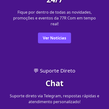
Fique por dentro de todas as novidades,
promoções e eventos da 77R Com em tempo
real!
Ver Notícias
💬 Suporte Direto
Chat
Suporte direto via Telegram, respostas rápidas e
atendimento personalizado!