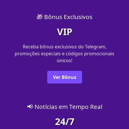
🎁 Bônus Exclusivos
VIP
Receba bônus exclusivos do Telegram,
promoções especiais e códigos promocionais
únicos!
Ver Bônus
📢 Notícias em Tempo Real
24/7