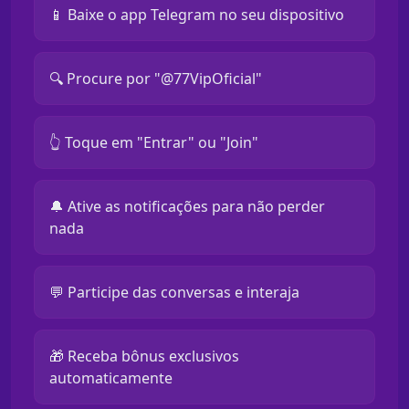
📱 Baixe o app Telegram no seu dispositivo
🔍 Procure por "@77VipOficial"
👆 Toque em "Entrar" ou "Join"
🔔 Ative as notificações para não perder
nada
💬 Participe das conversas e interaja
🎁 Receba bônus exclusivos
automaticamente