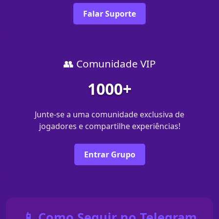
Falar Suporte
👥 Comunidade VIP
1000+
Junte-se a uma comunidade exclusiva de
jogadores e compartilhe experiências!
Entrar Grupo
📱 Como Seguir no Telegram