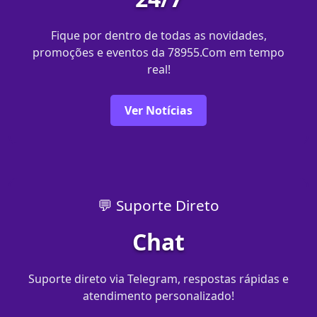
Fique por dentro de todas as novidades,
promoções e eventos da 78955.Com em tempo
real!
Ver Notícias
💬 Suporte Direto
Chat
Suporte direto via Telegram, respostas rápidas e
atendimento personalizado!